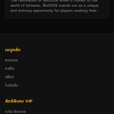
The Fascination of ล็อตโต้28 When it comes to the
world of lotteries, ล็อตโต้28 stands out as a unique
and enticing opportunity for players seeking their…
เมนูหลัก
แทงบอล
คาสิโน
สล็อต
โปรโมชั่น
สิทธิพิเศษ VIP
ระดับ Bronze