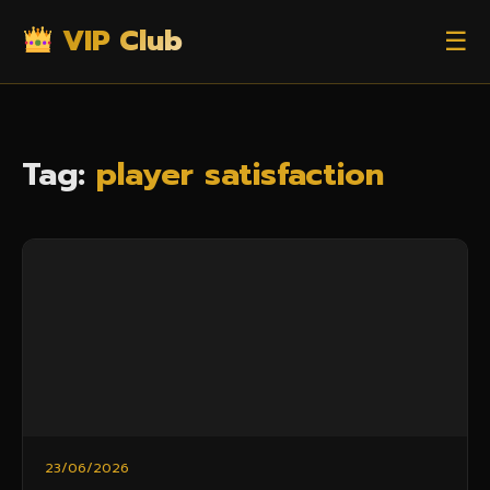
VIP Club
☰
Tag:
player satisfaction
23/06/2026