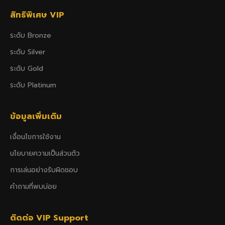
สิทธิพิเศษ VIP
ระดับ Bronze
ระดับ Silver
ระดับ Gold
ระดับ Platinum
ข้อมูลเพิ่มเติม
เงื่อนไขการใช้งาน
นโยบายความเป็นส่วนตัว
การเล่นอย่างรับผิดชอบ
คำถามที่พบบ่อย
ติดต่อ VIP Support