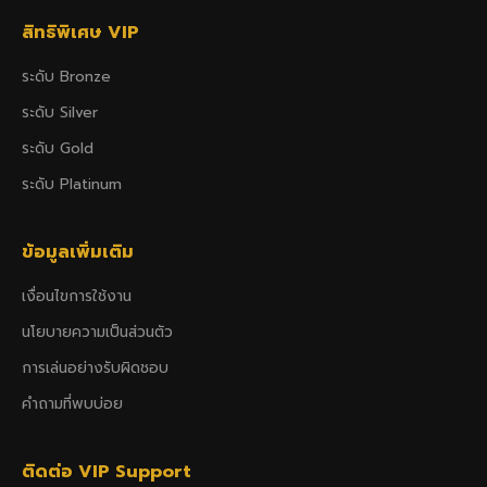
สิทธิพิเศษ VIP
ระดับ Bronze
ระดับ Silver
ระดับ Gold
ระดับ Platinum
ข้อมูลเพิ่มเติม
เงื่อนไขการใช้งาน
นโยบายความเป็นส่วนตัว
การเล่นอย่างรับผิดชอบ
คำถามที่พบบ่อย
ติดต่อ VIP Support