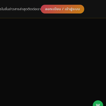
รโมชั่น
ข่าวสารล่าสุด
ติดต่อเรา
ลงทะเบียน / เข้าสู่ระบบ
W