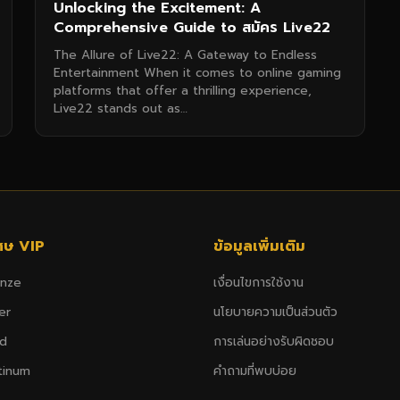
Unlocking the Excitement: A
Comprehensive Guide to สมัคร Live22
The Allure of Live22: A Gateway to Endless
Entertainment When it comes to online gaming
platforms that offer a thrilling experience,
Live22 stands out as…
เศษ VIP
ข้อมูลเพิ่มเติม
onze
เงื่อนไขการใช้งาน
er
นโยบายความเป็นส่วนตัว
ld
การเล่นอย่างรับผิดชอบ
atinum
คำถามที่พบบ่อย