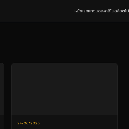
หน้าแรก
แทงบอล
คาสิโน
สล็อต
โป
24/06/2026