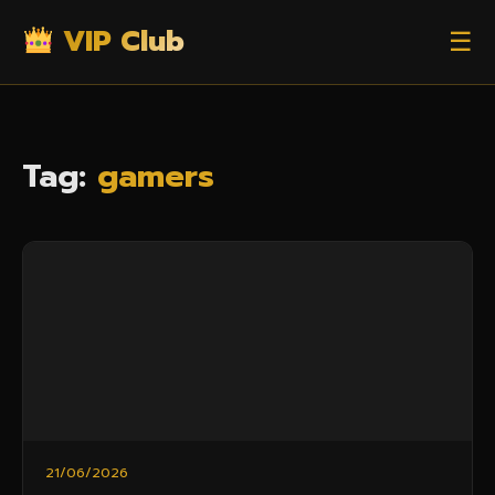
VIP Club
☰
Tag:
gamers
21/06/2026