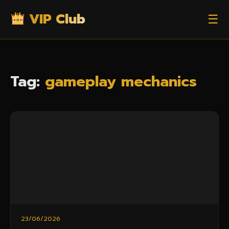
VIP Club
☰
Tag:
gameplay mechanics
23/06/2026