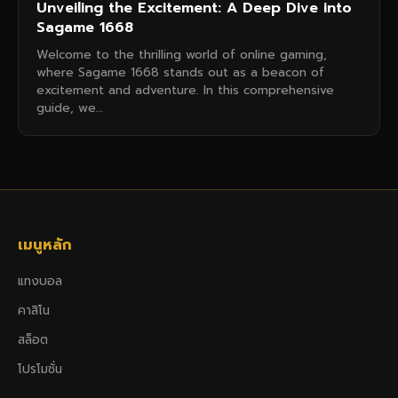
Unveiling the Excitement: A Deep Dive into
Sagame 1668
Welcome to the thrilling world of online gaming,
where Sagame 1668 stands out as a beacon of
excitement and adventure. In this comprehensive
guide, we…
เมนูหลัก
แทงบอล
คาสิโน
สล็อต
โปรโมชั่น