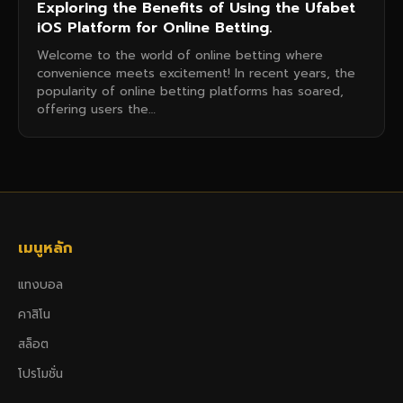
Exploring the Benefits of Using the Ufabet
iOS Platform for Online Betting.
Welcome to the world of online betting where
convenience meets excitement! In recent years, the
popularity of online betting platforms has soared,
offering users the…
เมนูหลัก
แทงบอล
คาสิโน
สล็อต
โปรโมชั่น