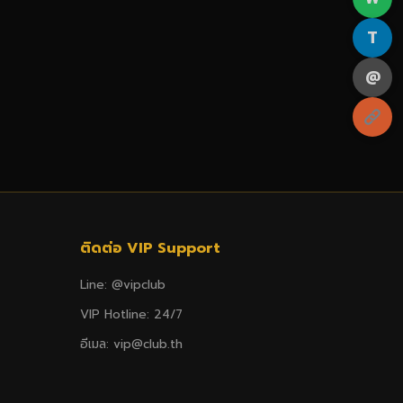
T
@
ติดต่อ VIP Support
Line: @vipclub
VIP Hotline: 24/7
อีเมล:
vip@club.th