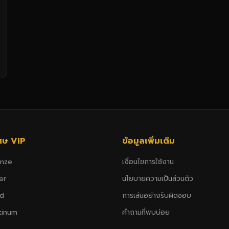
เศษ VIP
ข้อมูลเพิ่มเติม
onze
เงื่อนไขการใช้งาน
er
นโยบายความเป็นส่วนตัว
ld
การเล่นอย่างรับผิดชอบ
atinum
คำถามที่พบบ่อย