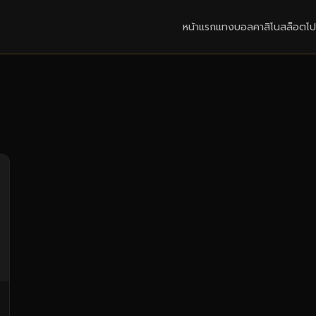
หน้าแรก
แทงบอล
คาสิโน
สล็อต
โป