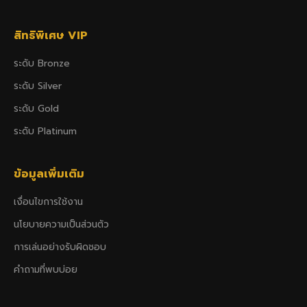
สิทธิพิเศษ VIP
ระดับ Bronze
ระดับ Silver
ระดับ Gold
ระดับ Platinum
ข้อมูลเพิ่มเติม
เงื่อนไขการใช้งาน
นโยบายความเป็นส่วนตัว
การเล่นอย่างรับผิดชอบ
คำถามที่พบบ่อย